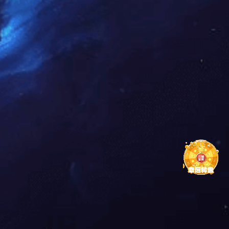
：永恒的足球明星与不灭的辉煌