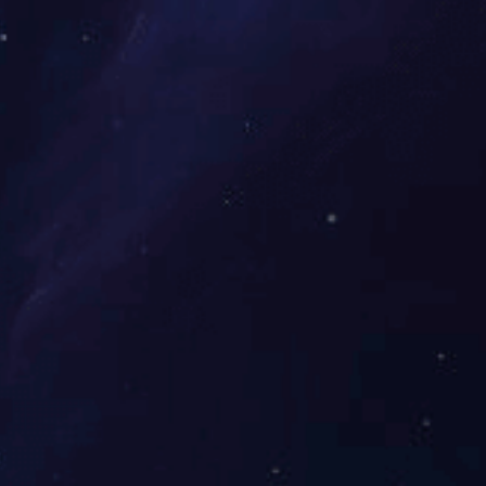
2023年抖音足
们的传奇故事
欢迎的球星引发