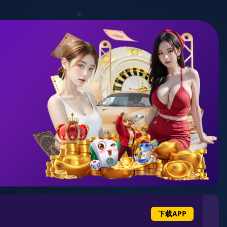
大道 99号
16718348125
首页
认识
乐鱼
案例精选
热点聚焦
服务类
案例精选
首页
案例精选