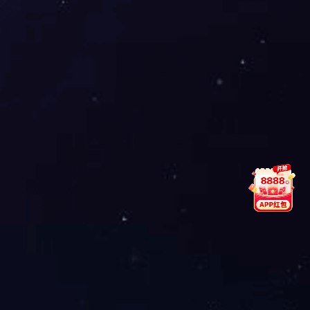
球明星排行榜揭晓谁将成为最受
热议