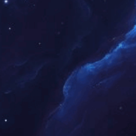
C罗的传奇之路
与传奇故事回顾
岁月