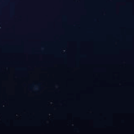
联系方式
识
乐鱼
地址:
南宁市邕宁区蒲兴大道 9
电话:
16718348125
例精选
邮箱:
firstyear@att.net
点聚焦
务类型
入
乐鱼leyu官网