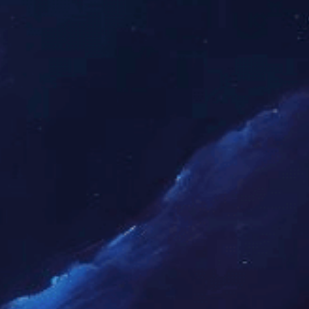
赛点评：意识表现与团队协作的