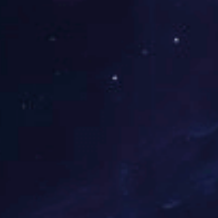
960
+
年度体育先锋奖