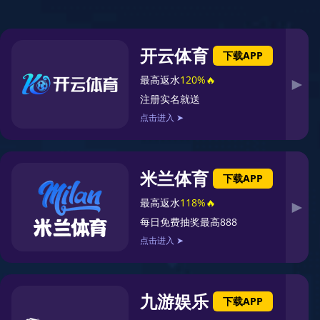
型
加入
乐鱼leyu官网
现在预约