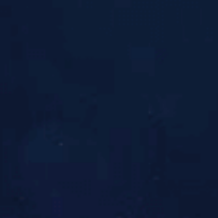
leyu官网
在直播领域拥有先进的技术平台和优质
eyu官网
联赛和赛事保持紧密合作，通过高清、实
精彩纷呈的赛事体验。无论是足球、篮球、网球还是
台上找到全面而及时的报道。
富多样的周边产品，满足广大爱好者的多样化需求。
收藏品，不仅仅是一家直播平台，更是一个完整的生
的推动者，不断追求卓越，通过持续的研发投入和市
领域的领军企业。我们的使命是通过创新和卓越的服
乐趣和激情，推动文化的传播和发展。
、包容、创新的精神，不断拓展业务边界，深化国际
富、便捷的娱乐体验。