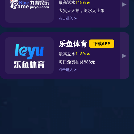
于中国山东省聊城市，是一家专注于
乐鱼
行业的领先
娱乐体验，涵盖直播、赛事管理和周边产品的开发与