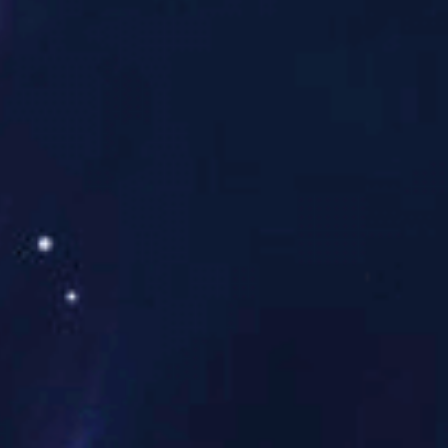
作为行业内的先行者，
乐鱼
的内容服务。我们与全球各大
l
时的直播技术，为广大迷提供
田径等各类赛事，都能在的平
除了直播，我们还通过丰
从服饰、运动装备到纪念品和
活方式提供者。
作为技术创新和用户体验
场扩展，致力于成为全球娱乐
务，让更多的人享受到带来的
在未来，将继续秉承开放
合作，为全球用户提供更加丰
了解我们的愿景